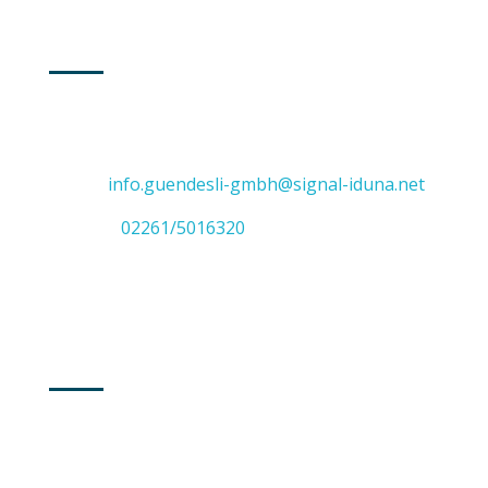
GUMMERSBACH
Adresse: Vollmerhauser Straße 47
51645 Gummersbach
E-Mail:
info.guendesli-gmbh@signal-iduna.net
Telefon:
02261/5016320
SIEGBURG
Adresse: Augustastraße 5b
53271 Siegburg