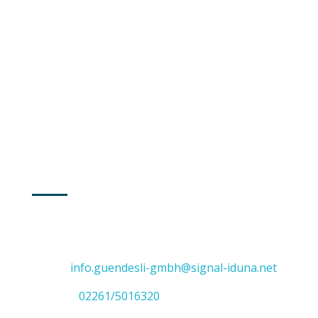
Montag
8:30 - 16:00
Dienstag
8:30 - 16:00
Mittwoch
8:30 - 16:00
Donnerstag
8:30 - 16:00
Freitag
8:30 - 14:00
GUMMERSBACH
Adresse: Vollmerhauser Straße 47
51645 Gummersbach
E-Mail:
info.guendesli-gmbh@signal-iduna.net
Telefon:
02261/5016320