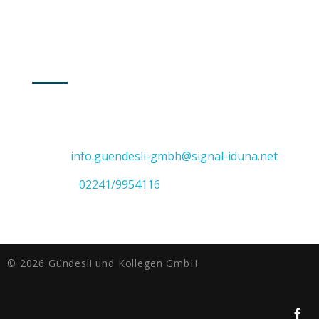
SIEGBURG
Adresse: Augustastraße 5b
53271 Siegburg
E-Mail:
info.guendesli-gmbh@signal-iduna.net
Telefon:
02241/9954116
© 2026 Gündesli und Kollegen GmbH